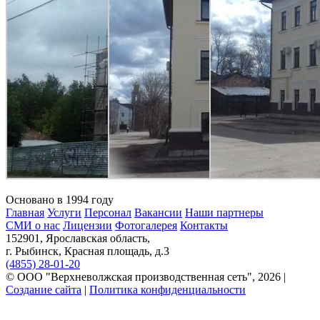
Основано в 1994 году
Главная
Услуги
Персонал
Вакансии
Наши партнеры
СМИ о нас
Лицензии
Фотогалерея
Контакты
152901, Ярославская область,
г. Рыбинск, Красная площадь, д.3
(4855) 28-01-20
© ООО "Верхневолжская производственная сеть", 2026 |
Создание сайта
|
Политика конфиденциальности