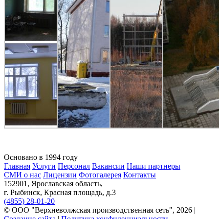
Основано в 1994 году
Главная
Услуги
Персонал
Вакансии
Наши партнеры
СМИ о нас
Лицензии
Фотогалерея
Контакты
152901, Ярославская область,
г. Рыбинск, Красная площадь, д.3
(4855) 28-01-20
© ООО "Верхневолжская производственная сеть", 2026 |
Создание сайта
|
Политика конфиденциальности