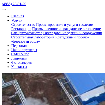
(4855) 28-01-20
Главная
Услуги
Строительство
Проектирование и услуги геодезии
Реставрация
Промышленное и гражданское остекление
Спецавтохозяйство
Обследование зданий и сооружений
Строительная лаборатория
Коттеджный поселок
«Березовая роща»
Персонал
Наши партнеры
СМИ о нас
Лицензии
Фотогалерея
Контакты