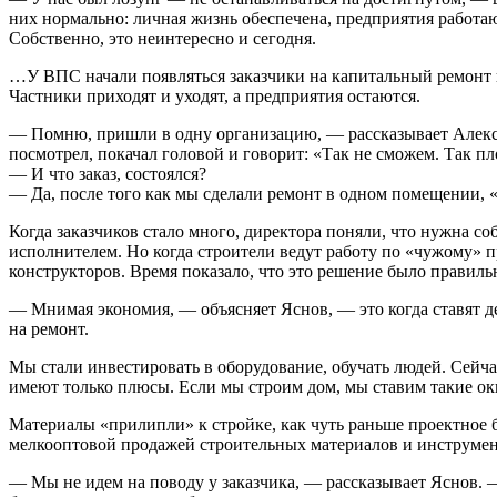
них нормально: личная жизнь обеспечена, предприятия работают
Собственно, это неинтересно и сегодня.
…У ВПС начали появляться заказчики на капитальный ремонт и
Частники приходят и уходят, а предприятия остаются.
— Помню, пришли в одну организацию, — рассказывает Алекса
посмотрел, покачал головой и говорит: «Так не сможем. Так пл
— И что заказ, состоялся?
— Да, после того как мы сделали ремонт в одном помещении, «т
Когда заказчиков стало много, директора поняли, что нужна с
исполнителем. Но когда строители ведут работу по «чужому» п
конструкторов. Время показало, что это решение было правиль
— Мнимая экономия, — объясняет Яснов, — это когда ставят д
на ремонт.
Мы стали инвестировать в оборудование, обучать людей. Сей
имеют только плюсы. Если мы строим дом, мы ставим такие ок
Материалы «прилипли» к стройке, как чуть раньше проектное 
мелкооптовой продажей строительных материалов и инструмента
— Мы не идем на поводу у заказчика, — рассказывает Яснов. —