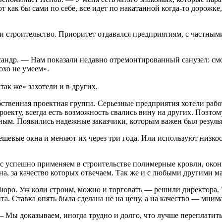
 как бы сами по себе, все идет по накатанной когда-то дорожке
 строительство. Приоритет отдавался предприятиям, с частными
ндр. — Нам показали недавно отремонтированный санузел: смож
охо не умеем».
ак же» захотели и в других.
обственная проектная группа. Серьезные предприятия хотели раб
роекту, всегда есть возможность свались вину на других. Поэт
ным. Появились надежные заказчики, которым важен был результ
ешевые окна и меняют их через три года. Или используют низко
час успешно применяем в строительстве полимерные кровли, о
на, за качество которых отвечаем. Так же и с любыми другими м
бюро. Уж коли строим, можно и торговать — решили директора. 
. Ставка опять была сделана не на цену, а на качество — мним
 Мы доказываем, иногда трудно и долго, что лучше переплатить