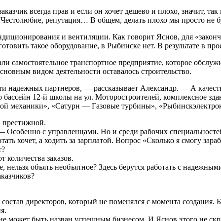
азчик всегда прав и если он хочет дешево и плохо, значит, так 
. Честолюбие, репутация… В общем, делать плохо мы просто не б
ционирования и вентиляции. Как говорит Яснов, для «законченн
отовить такое оборудование, в Рыбинске нет. В результате в пр
али самостоятельное транспортное предприятие, которое обслуж
основным видом деятельности оставалось строительство.
ти надежных партнеров, — рассказывает Александр. — А качеств
о бассейн 12-й школы на ул. Моторостроителей, комплексное з
ой механики», «Сатурн — Газовые турбины», «Рыбинскэлектрок
а престижной.
— Особенно с управленцами. Но и среди рабочих специальностей
тать хочет, а ходить за зарплатой. Вопрос «Сколько я смогу зара
т?
т количества заказов.
 нельзя объять необъятное? Здесь берутся работать с надежными
аказчиков?
став директоров, который не поменялся с момента создания. Бо
я.
е может быть назван успешным бизнесом. И Яснов этого не скр