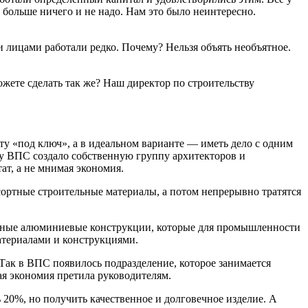
, больше ничего и не надо. Нам это было неинтересно.
 лицами работали редко. Почему? Нельзя объять необъятное.
ете сделать так же? Наш директор по строительству
оту «под ключ», а в идеальном варианте — иметь дело с одним
ому ВПС создало собственную группу архитекторов и
ат, а не мнимая экономия.
сортные строительные материалы, а потом непрерывно тратятся
конные алюминиевые конструкции, которые для промышленности
атериалами и конструкциями.
Так в ВПС появилось подразделение, которое занимается
ая экономия претила руководителям.
 20%, но получить качественное и долговечное изделие. А