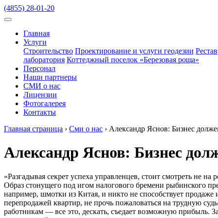
(4855) 28-01-20
Главная
Услуги
Строительство
Проектирование и услуги геодезии
Реста
лаборатория
Коттеджный поселок «Березовая роща»
Персонал
Наши партнеры
СМИ о нас
Лицензии
Фотогалерея
Контакты
Главная страница
›
Сми о нас
›
Александр Яснов: Бизнес долже
Александр Яснов: Бизнес долж
«Разгадывая секрет успеха управленцев, стоит смотреть не на
Образ стонущего под игом налогового бремени рыбинского пре
например, шмотки из Китая, и никто не способствует продаже
перепродажей квартир, не прочь пожаловаться на трудную судь
работникам — все это, дескать, съедает возможную прибыль. З