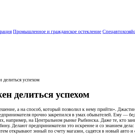
врация
Промышленное и гражданское остекление
Спецавтохозяй
н делиться успехом
ен делиться успехом
 решение, а на способ, который позволил к нему прийти». Джаст
дпринимателя прочно закрепился в умах обывателей. Ему — бед
 их, например, на Центральном рынке Рыбинска. Даже те, кто з
бину. Делают предприниматели это искренне и со знанием дела:
атем открывают энный по счету магазин, садятся в новый авто и