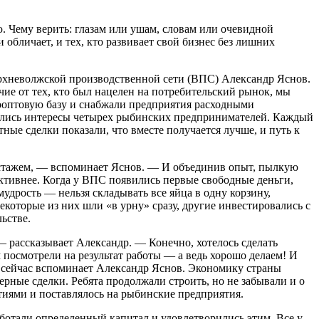
 Чему верить: глазам или ушам, словам или очевидной
и обличает, и тех, кто развивает свой бизнес без лишних
ерхневолжской производственной сети (ВПС) Александр Яснов.
ие от тех, кто был нацелен на потребительский рынок, мы
ооптовую базу и снабжали предприятия расходными
секлись интересы четырех рыбинских предпринимателей. Каждый
ные сделки показали, что вместе получается лучше, и путь к
 стажем, — вспоминает Яснов. — И объединив опыт, пылкую
ективнее. Когда у ВПС появились первые свободные деньги,
дрость — нельзя складывать все яйца в одну корзину,
екоторые из них шли «в урну» сразу, другие инвестировались с
ьстве.
 рассказывает Александр. — Конечно, хотелось сделать
 посмотрели на результат работы — а ведь хорошо делаем! И
ак сейчас вспоминает Александр Яснов. Экономику страны
терные сделки. Ребята продолжали строить, но не забывали и о
ртиями и поставлялось на рыбинские предприятия.
ботали определенный капитал и удовлетворились этим. Все у