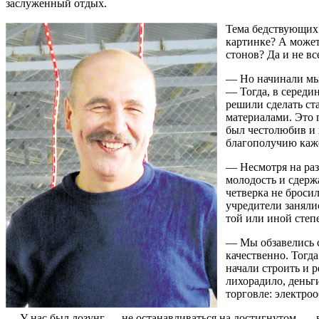
заслуженный отдых.
Тема бедствующих 
картинке? А может,
стонов? Да и не в
— Но начинали мы 
— Тогда, в середи
решили сделать с
материалами. Это 
был честолюбив и 
благополучию каже
— Несмотря на раз
молодость и сдерж
четверка не броси
учредители заняли
той или иной степ
— Мы обзавелись с
качественно. Тогд
начали строить и 
лихорадило, деньги
торговле: электро
— У нас был лозунг — не останавливаться на достигнутом, — 