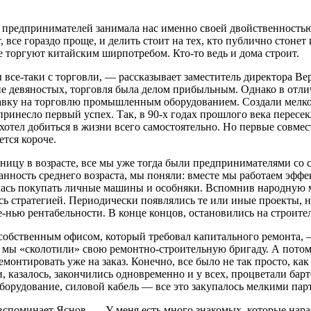
предпринимателей занимала нас именно своей двойственностью.
 все гораздо проще, и делить стоит на тех, кто публично стонет 
се торгуют китайским ширпотребом. Кто-то ведь и дома строит.
все-таки с торговли, — рассказывает заместитель директора В
не девяностых, торговля была делом прибыльным. Однако в отлич
тавку на торговлю промышленным оборудованием. Создали мелк
принесло первый успех. Так, в 90-х годах прошлого века пере
хотел добиться в жизни всего самостоятельно. Но первые совмест
тся короче.
ницу в возрасте, все мы уже тогда были предпринимателями со
анность среднего возраста, мы поняли: вместе мы работаем эфф
лась покупать личные машины и особняки. Вспомнив народную му
сь стратегией. Периодически появлялись те или иные проекты, н
е-нью рентабельности. В конце концов, остановились на строител
обственным офисом, который требовал капитального ремонта, —
а мы «сколотили» свою ремонтно-строительную бригаду. А потом
ремонтировать уже на заказ. Конечно, все было не так просто, к
, казалось, закончились одновременно и у всех, процветали бар
оборудование, силовой кабель — все это закупалось мелкими па
вспоминает Яснов. — У меня есть много знакомых, которые нара