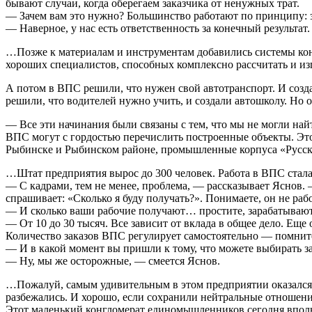
бывают случаи, когда оберегаем заказчика от ненужных трат.
— Зачем вам это нужно? Большинство работают по принципу: зак
— Наверное, у нас есть ответственность за конечный результат
…Позже к материалам и инструментам добавились системы конди
хороших специалистов, способных комплексно рассчитать и изг
А потом в ВПС решили, что нужен свой автотранспорт. И созд
решили, что водителей нужно учить, и создали автошколу. Но 
— Все эти начинания были связаны с тем, что мы не могли най
ВПС могут с гордостью перечислить построенные объекты. Эт
Рыбинске и Рыбинском районе, промышленные корпуса «Русск
…Штат предприятия вырос до 300 человек. Работа в ВПС стал
— С кадрами, тем не менее, проблема, — рассказывает Яснов. 
спрашивает: «Сколько я буду получать?». Понимаете, он не рабо
— И сколько ваши рабочие получают… простите, зарабатываю
— От 10 до 30 тысяч. Все зависит от вклада в общее дело. Еще о
Количество заказов ВПС регулирует самостоятельно — помните,
— И в какой момент вы пришли к тому, что можете выбирать з
— Ну, мы же осторожные, — смеется Яснов.
…Пожалуй, самым удивительным в этом предприятии оказался со
разбежались. И хорошо, если сохранили нейтральные отношени
Этот маленький конгломерат единомышленников сегодня вполн