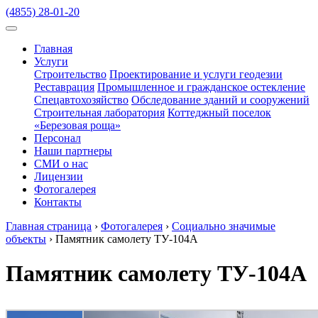
(4855) 28-01-20
Главная
Услуги
Строительство
Проектирование и услуги геодезии
Реставрация
Промышленное и гражданское остекление
Спецавтохозяйство
Обследование зданий и сооружений
Строительная лаборатория
Коттеджный поселок
«Березовая роща»
Персонал
Наши партнеры
СМИ о нас
Лицензии
Фотогалерея
Контакты
Главная страница
›
Фотогалерея
›
Социально значимые
объекты
›
Памятник самолету ТУ-104А
Памятник самолету ТУ-104А