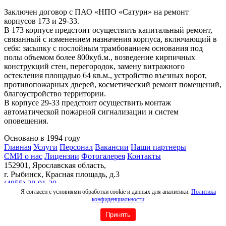
Заключен договор с ПАО «НПО «Сатурн» на ремонт
корпусов 173 и 29-33.
В 173 корпусе предстоит осуществить капитальный ремонт,
связанный с изменением назначения корпуса, включающий в
себя: засыпку с послойным трамбованием основания под
полы объемом более 800куб.м., возведение кирпичных
конструкций стен, перегородок, замену витражного
остекления площадью 64 кв.м., устройство въезных ворот,
противопожарных дверей, косметический ремонт помещений,
благоустройство территории.
В корпусе 29-33 предстоит осуществить монтаж
автоматической пожарной сигнализации и систем
оповещения.
Основано в 1994 году
Главная
Услуги
Персонал
Вакансии
Наши партнеры
СМИ о нас
Лицензии
Фотогалерея
Контакты
152901, Ярославская область,
г. Рыбинск, Красная площадь, д.3
(4855) 28-01-20
© ООО "Верхневолжская производственная сеть", 2026 |
Я согласен с условиями обработки cookie и данных для аналитики.
Политика
конфиденциальности
Создание сайта
|
Политика конфиденциальности
Принять