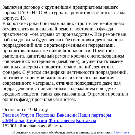
Заключен договор с крупнейшим предприятием нашего
города ПАО «НПО «Сатурн» на ремонт восточного фасада
корпуса 43.
В короткие сроки бригадам наших строителей необходимо
осуществить капитальный ремонт восточного фасада
практически «без отрыва от производства». Все ремонтные
работы должны будут вестись без остановки деятельности
подразделений или с кратковременными перерывами,
продиктованными техникой безопасности. Предстоит
выполнить капитальный ремонт кровли с использованием
современных материалов (мембрана), осуществить замену
оконных, дверных и воротных заполнений, зенитных
фонарей. С учетом специфики деятельности подразделений,
остекление проемов выполнить из теплого алюминия –
современного материала, отлично подходящего даже для
подразделений с повышенным содержанием в воздухе
вредных веществ, таких как гальваника. Отремонтировать и
обшить фасад профильным листом.
Основано в 1994 году
Главная
Услуги
Персонал
Вакансии
Наши партнеры
СМИ о нас
Лицензии
Фотогалерея
Контакты
152901, Ярославская область,
г. Рыбинск, Красная площадь, д.3
Я согласен с условиями обработки cookie и данных для аналитики.
Политика