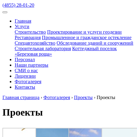
(4855) 28-01-20
Главная
Услуги
Строительство
Проектирование и услуги геодезии
Реставрация
Промышленное и гражданское остекление
Спецавтохозяйство
Обследование зданий и сооружений
Строительная лаборатория
Коттеджный поселок
«Березовая роща»
Персонал
Наши партнеры
СМИ о нас
Лицензии
Фотогалерея
Контакты
Главная страница
›
Фотогалерея
›
Проекты
›
Проекты
Проекты