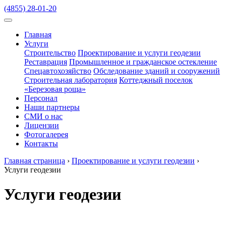
(4855) 28-01-20
Главная
Услуги
Строительство
Проектирование и услуги геодезии
Реставрация
Промышленное и гражданское остекление
Спецавтохозяйство
Обследование зданий и сооружений
Строительная лаборатория
Коттеджный поселок
«Березовая роща»
Персонал
Наши партнеры
СМИ о нас
Лицензии
Фотогалерея
Контакты
Главная страница
›
Проектирование и услуги геодезии
›
Услуги геодезии
Услуги геодезии