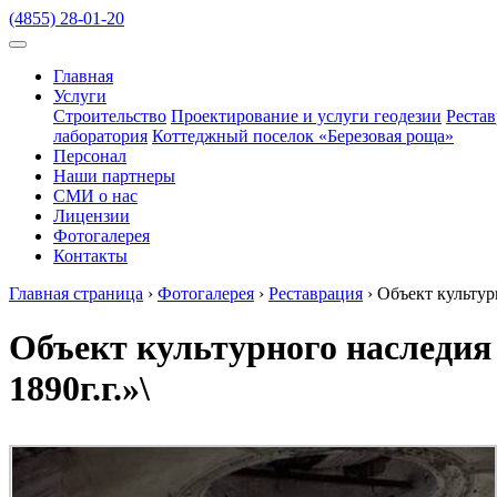
(4855) 28-01-20
Главная
Услуги
Строительство
Проектирование и услуги геодезии
Реста
лаборатория
Коттеджный поселок «Березовая роща»
Персонал
Наши партнеры
СМИ о нас
Лицензии
Фотогалерея
Контакты
Главная страница
›
Фотогалерея
›
Реставрация
›
Объект культур
Объект культурного наследия
1890г.г.»\