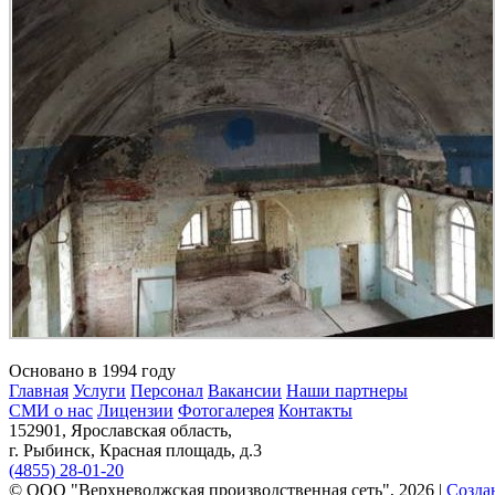
Основано в 1994 году
Главная
Услуги
Персонал
Вакансии
Наши партнеры
СМИ о нас
Лицензии
Фотогалерея
Контакты
152901, Ярославская область,
г. Рыбинск, Красная площадь, д.3
(4855) 28-01-20
© ООО "Верхневолжская производственная сеть", 2026 |
Созда