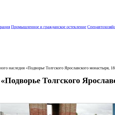
врация
Промышленное и гражданское остекление
Спецавтохозяй
ного наследия «Подворье Толгского Ярославского монастыря, 188
 «Подворье Толгского Ярославс