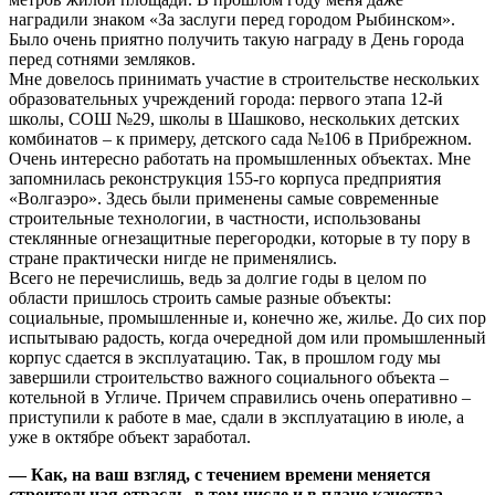
наградили знаком «За заслуги перед городом Рыбинском».
Было очень приятно получить такую награду в День города
перед сотнями земляков.
Мне довелось принимать участие в строительстве нескольких
образовательных учреждений города: первого этапа 12-й
школы, СОШ №29, школы в Шашково, нескольких детских
комбинатов – к примеру, детского сада №106 в Прибрежном.
Очень интересно работать на промышленных объектах. Мне
запомнилась реконструкция 155-го корпуса предприятия
«Волгаэро». Здесь были применены самые современные
строительные технологии, в частности, использованы
стеклянные огнезащитные перегородки, которые в ту пору в
стране практически нигде не применялись.
Всего не перечислишь, ведь за долгие годы в целом по
области пришлось строить самые разные объекты:
социальные, промышленные и, конечно же, жилье. До сих пор
испытываю радость, когда очередной дом или промышленный
корпус сдается в эксплуатацию. Так, в прошлом году мы
завершили строительство важного социального объекта –
котельной в Угличе. Причем справились очень оперативно –
приступили к работе в мае, сдали в эксплуатацию в июле, а
уже в октябре объект заработал.
— Как, на ваш взгляд, с течением времени меняется
строительная отрасль, в том числе и в плане качества