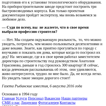
подготовив его к установке технологического оборудования.
На приборостроительном заводе предстоит построить три
быстровозводимых корпуса. Как только проектная
документация пройдет экспертизу, мы вновь возьмемся за
любимое дело.
— Судя по всему, вы не жалеете, что в свое время
выбрали профессию строителя?
— Нет. Мы создаем окружающую реальность, то, что можно
увидеть, потрогать, чем можно пользоваться десятилетиями и
даже веками. Знаете, как приятно прогуляться по городу с
внучками и показать им дома, которые когда-то построил их
дед? На мехзаводе, где я в свое время работал заместителем
директора по строительству под руководством Анатолия
Герасимова, раньше в год строилось 300 квартир! И сейчас,
когда девчонкам рассказываешь об этом, они удивляются,
живо интересуются, трудно ли мне было. Да, не всегда легко.
Но увидеть такие эмоции дорогого стоит!
Газета Рыбинские известия, 6 августа 2016 года
Основано в 1994 году
Главная
Услуги
Персонал
Вакансии
Наши партнеры
СМИ о нас
Лицензии
Фотогалерея
Контакты