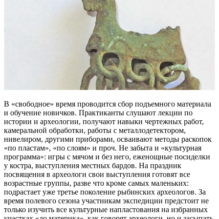
В «свободное» время проводится сбор подъемного материала
и обучение новичков. Практиканты слушают лекции по
истории и археологии, получают навыки чертежных работ,
камеральной обработки, работы с металлодетектором,
нивелиром, другими приборами, осваивают методы раскопок
«по пластам», «по слоям» и проч. Не забыта и «культурная
программа»: игры с мячом и без него, еженощные посиделки
у костра, выступления местных бардов. На праздник
посвящения в археологи свои выступления готовят все
возрастные группы, разве что кроме самых маленьких:
подрастает уже третье поколение рыбинских археологов. За
время полевого сезона участникам экспедиции предстоит не
только изучить все культурные напластования на избранных
участках «до материка», как говорят археологи, но и засыпать