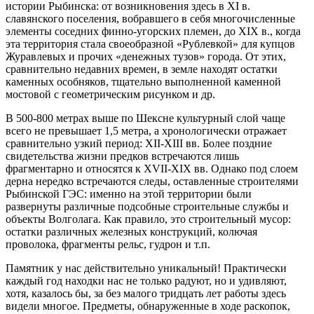
истории Рыбинска: от возникновения здесь в XI в.
славянского поселения, вобравшего в себя многочисленные
элементы соседних финно-угорских племен, до XIX в., когда
эта территория стала своеобразной «Рублевкой» для купцов
Журавлевых и прочих «денежных тузов» города. От этих,
сравнительно недавних времен, в земле находят остатки
каменных особняков, тщательно выполненной каменной
мостовой с геометрическим рисунком и др.
В 500-800 метрах выше по Шексне культурный слой чаще
всего не превышает 1,5 метра, а хронологически отражает
сравнительно узкий период: XII-XIII вв. Более поздние
свидетельства жизни предков встречаются лишь
фрагментарно и относятся к XVII-XIX вв. Однако под слоем
дерна нередко встречаются следы, оставленные строителями
Рыбинской ГЭС: именно на этой территории были
развернуты различные подсобные строительные службы и
объекты Волголага. Как правило, это строительный мусор:
остатки различных железных конструкций, колючая
проволока, фрагменты рельс, гудрон и т.п.
Памятник у нас действительно уникальный! Практически
каждый год находки нас не только радуют, но и удивляют,
хотя, казалось бы, за без малого тридцать лет работы здесь
видели многое. Предметы, обнаруженные в ходе раскопок,