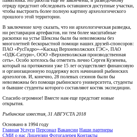
памятника. Но работы еще не закончены, и разведочному
отряду предстоит обследовать оставшиеся доступные участки,
чтобы выстроить более полную картину археологического
прошлого этой территории.
В заключение хочу сказать, что ни археологическая разведка,
ни реставрация артефактов, ни тем более масштабные
раскопки на устье Шексны были бы невозможны без
многолетней бескорыстной помощи наших друзей-спонсоров:
ПАО «РусГидро»-«Каскад Верхневолжских ГЭС», ПАО
«ОДК-Сатурн», ООО «Верхневолжская производственная
сеть». Особо хотелось бы отметить лично Сергея Кузенева,
который на протяжении уже 15 лет осуществляет финансовую
и организационную поддержку всех начинаний рыбинских
археологов. И, конечно, 28 полевых сезонов были бы
невозможны без помощи рыбинского университета, студенты
и бывшие студенты которого составляют костяк экспедиции.
Спасибо огромное! Вместе нам еще предстоят новые
открытия.
Рыбинские известия, 31 АВГУСТА 2018
Основано в 1994 году
Главная
Услуги
Персонал
Вакансии
Наши партнеры
СМИ о нас
Лицензии
Фотогалерея
Контакты