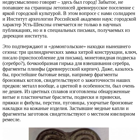
недвусмысленно говорят – здесь был город! Забытое, не
попавшее на страницы летописей древнерусское поселение с
яркой городской культурой. В этом вопросе с нами солидарен
и Институт археологии Российской академии наук: городской
характер Усть-Шексны отмечается не только в научных
публикациях, но и в специальных письмах, получаемых из
дирекции института.
Это подтверждают и «домонгольские» находки нынешнего
сезона: три цилиндрических замка хитрой конструкции, ключ,
писало (приспособление для письма), монетовидная подвеска
(серебро?), бочкообразная гирька для взвешивания серебра,
фрагменты плинфы (древнерусский кирпич). Даже, казалось
бы, простейшие бытовые вещи, например фрагменты
бронзовых котлов, свидетельствуют о зажиточности наших
предков: металл вообще, а цветной в особенности, был очень
не дешев. Из цветных сплавов изготовлены обнаруженные
витые и пластинчатые браслеты, подвески и привески,
пряжки и фибулы, перстни, пуговицы, узорчатые бронзовые
накладки на кожаные изделия. Застывшие медные капли и
фрагменты заготовок свидетельствуют о местном ювелирном
ремесле.